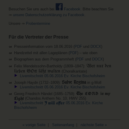
Besuchen Sie uns auch bei
Facebook
. Bitte beachten Sie
⇒
unsere Datenschutzerklärung zu Facebook
.
Unsere ⇒
Probentermine
Für die Vertreter der Presse
Presseinformation vom 18.06.2016 (
PDF
und
DOCX
)
Handzettel mit allen Lageplänen (
PDF
) – wie oben
Biographien aus dem Programmheft (
PDF
und
DOCX
)
Wer nur den
Felix Mendelssohn-Bartholdy (1809–1847):
lieben GOtt läßt walten
(Choralkantate)
Livemitschnitt 05.06.2016 Ev. Kirche Bischofsheim
Salve Regina
Joseph Haydn (1732–1809):
in g-Moll
Livemitschnitt 05.06.2016 Ev. Kirche Bischofsheim
The
is my
LORD
Georg Friedrich Händel (1685–1759):
Light
(Chandos Anthem No. 10, HWV 255)
J will offer
Livemitschnitt
05.06.2016 Ev. Kirche
Bischofsheim
« vorige Seite
|
Seitenanfang
|
nächste Seite »