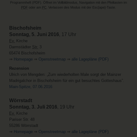
Programmheft (PDF). Öffnet im Vollbildmodus, Navigation mit den Pfeiltasten im
PDF
oder am
PC
. Verlassen des Modus mit der Esc[ape]-Taste.
Bischofsheim
Sonntag, 5. Juni 2016
, 17 Uhr
Ev.
Kirche
Darmstädter
Str.
3
65474 Bischofsheim
⇒
Homepage
⇒
Openstreetmap
⇒
alle Lagepläne (PDF)
Rezension
Ulrich von Mengden: „Zum wiederholten Male sorgt der Mainzer
Madrigalchor in Bischofsheim für ein gut besuchtes Gotteshaus”.
Main-Spitze, 07.06.2016
Wörrstadt
Sonntag, 3. Juli 2016
, 19 Uhr
Ev.
Kirche
Pariser Str. 48
55286 Wörrstadt
⇒
Homepage
⇒
Openstreetmap
⇒
alle Lagepläne (PDF)