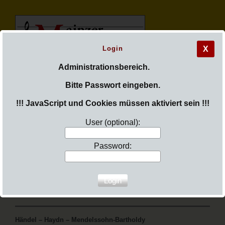
Login
X
M
ainzer
Administrationsbereich.
Bitte Passwort eingeben.
M
adrigal
c
hor
!!! JavaScript und Cookies müssen aktiviert sein !!!
User (optional):
Password:
Sie sind hier:
Login
Menü aufklappen
Der
HERR
iſt mein Licht
Händel – Haydn – Mendelssohn-Bartholdy