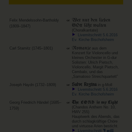
Wer nur den lieben
Felix Mendelssohn-Bartholdy
GOtt läßt walten
(1809–1847)
(Choralkantate)
Livemitschnitt 5.6.2016
Ev. Kirche Bischofsheim
Romanze
Carl Stamitz (1745–1801)
aus dem
Konzert für Violoncello und
kleines Orchester in G-dur
Solisten: Ulrich Pietsch,
Violoncello, Margit Pietsch,
Cembalo, und das
„Samatoso Streichquartett”
Salve Regina
Joseph Haydn (1732–1809)
in g-Moll
Livemitschnitt 5.6.2016
Ev. Kirche Bischofsheim
The
is my Light
LORD
Georg Friedrich Händel (1685–
(Chandos Anthem No. 10,
1759)
HWV 255)
Hauptwerk des Abends, das
durch schlagkräftige Chöre
und virtuose Arien besticht.
J will
Livemitschnitt