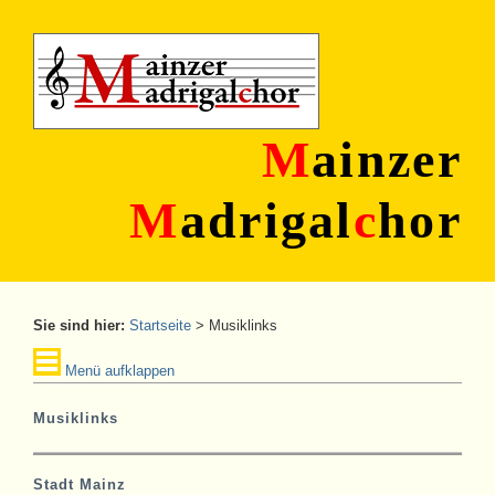
M
ainzer
M
adrigal
c
hor
Sie sind hier:
Startseite
>
Musiklinks
Menü aufklappen
Musiklinks
Stadt Mainz