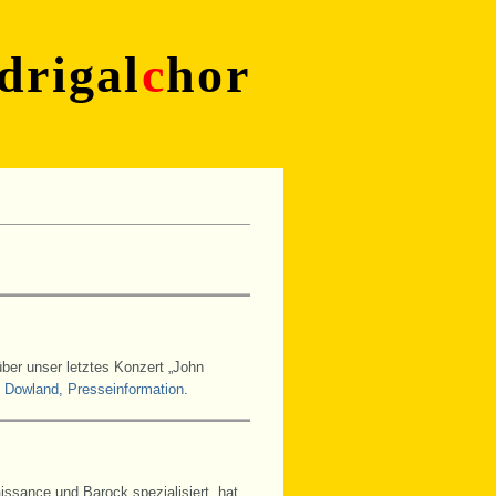
drigal
c
hor
über unser letztes Konzert „John
 Dowland, Presseinformation
.
ssance und Barock spezialisiert, hat