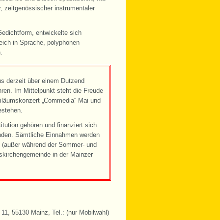
 zeitgenössischer instrumentaler
edichtform, entwickelte sich
reich in Sprache, polyphonen
.
s derzeit über einem Dutzend
en. Im Mittelpunkt steht die Freude
biläumskonzert „Commedia“ Mai und
estehen.
titution gehören und finanziert sich
enden. Sämtliche Einnahmen werden
ag (außer während der Sommer- und
skirchengemeinde in der Mainzer
1, 55130 Mainz, Tel.: (nur Mobilwahl)