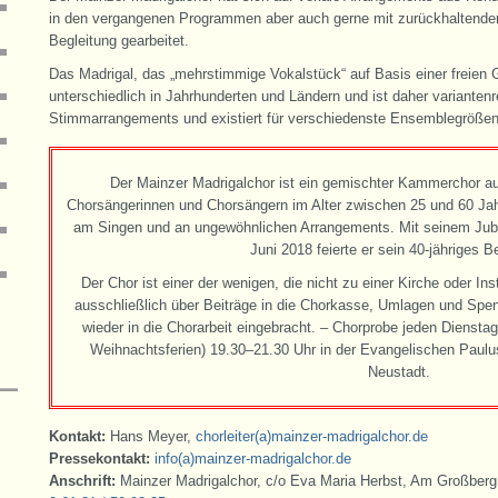
in den vergangenen Programmen aber auch gerne mit zurückhaltender,
Begleitung gearbeitet.
Das Madrigal, das „mehrstimmige Vokalstück“ auf Basis einer freien G
unterschiedlich in Jahrhunderten und Ländern und ist daher varianten
Stimmarrangements und existiert für verschiedenste Ensemblegrößen
Der Mainzer Madrigalchor ist ein gemischter Kammerchor au
Chorsängerinnen und Chorsängern im Alter zwischen 25 und 60 Jahr
am Singen und an ungewöhnlichen Arrangements. Mit seinem Ju
Juni 2018 feierte er sein 40-jähriges B
Der Chor ist einer der wenigen, die nicht zu einer Kirche oder Ins
ausschließlich über Beiträge in die Chorkasse, Umlagen und Sp
wieder in die Chorarbeit eingebracht. – Chorprobe jeden Dienst
Weihnachtsferien) 19.30–21.30 Uhr in der Evangelischen Paulu
Neustadt.
Kontakt:
Hans Meyer,
chorleiter(a)mainzer-madrigalchor.de
Pressekontakt:
info(a)mainzer-madrigalchor.de
Anschrift:
Mainzer Madrigalchor, c/o Eva Maria Herbst, Am Großberg 1