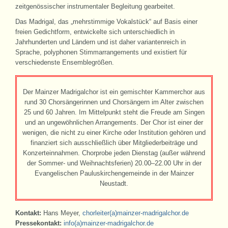
zeitgenössischer instrumentaler Begleitung gearbeitet.
Das Madrigal, das „mehrstimmige Vokalstück“ auf Basis einer
freien Gedichtform, entwickelte sich unterschiedlich in
Jahrhunderten und Ländern und ist daher variantenreich in
Sprache, polyphonen Stimmarrangements und existiert für
verschiedenste Ensemblegrößen.
Der Mainzer Madrigalchor ist ein gemischter Kammerchor aus
rund 30 Chorsängerinnen und Chorsängern im Alter zwischen
25 und 60 Jahren. Im Mittelpunkt steht die Freude am Singen
und an ungewöhnlichen Arrangements. Der Chor ist einer der
wenigen, die nicht zu einer Kirche oder Institution gehören und
finanziert sich ausschließlich über Mitgliederbeiträge und
Konzerteinnahmen. Chorprobe jeden Dienstag (außer während
der Sommer- und Weihnachtsferien) 20.00–22.00 Uhr in der
Evangelischen Pauluskirchengemeinde in der Mainzer
Neustadt.
Kontakt:
Hans Meyer,
chorleiter(a)mainzer-madrigalchor.de
Pressekontakt:
info(a)mainzer-madrigalchor.de