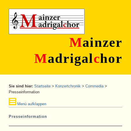
M
ainzer
M
adrigal
c
hor
Sie sind hier:
Startseite
>
Konzertchronik
>
Commedia
>
Presseinformation
Menü aufklappen
Presseinformation