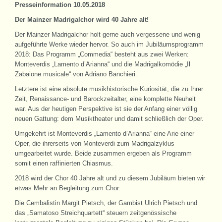
Presseinformation 10.05.2018
Der Mainzer Madrigalchor wird 40 Jahre alt!
Der Mainzer Madrigalchor holt gerne auch vergessene und wenig
aufgeführte Werke wieder hervor. So auch im Jubiläumsprogramm
2018: Das Programm „Commedia“ besteht aus zwei Werken:
Monteverdis „Lamento d’Arianna“ und die Madrigalkomödie „Il
Zabaione musicale“ von Adriano Banchieri.
Letztere ist eine absolute musikhistorische Kuriosität, die zu Ihrer
Zeit, Renaissance- und Barockzeitalter, eine komplette Neuheit
war. Aus der heutigen Perspektive ist sie der Anfang einer völlig
neuen Gattung: dem Musiktheater und damit schließlich der Oper.
Umgekehrt ist Monteverdis „Lamento d’Arianna“ eine Arie einer
Oper, die ihrerseits von Monteverdi zum Madrigalzyklus
umgearbeitet wurde. Beide zusammen ergeben als Programm
somit einen raffinierten Chiasmus.
2018 wird der Chor 40 Jahre alt und zu diesem Jubiläum bieten wir
etwas Mehr an Begleitung zum Chor:
Die Cembalistin Margit Pietsch, der Gambist Ulrich Pietsch und
das „Samatoso Streichquartett“ steuern zeitgenössische