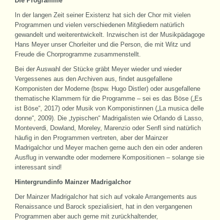
Die Programme
In der langen Zeit seiner Existenz hat sich der Chor mit vielen
Programmen und vielen verschiedenen Mitgliedern natürlich
gewandelt und weiterentwickelt. Inzwischen ist der Musikpädagoge
Hans Meyer unser Chorleiter und die Person, die mit Witz und
Freude die Chorprogramme zusammenstellt.
Bei der Auswahl der Stücke gräbt Meyer wieder und wieder
Vergessenes aus den Archiven aus, findet ausgefallene
Komponisten der Moderne (bspw. Hugo Distler) oder ausgefallene
thematische Klammern für die Programme – sei es das Böse („Es
ist Böse“, 2017) oder Musik von Komponistinnen („La musica delle
donne“, 2009). Die „typischen“ Madrigalisten wie Orlando di Lasso,
Monteverdi, Dowland, Moreley, Marenzio oder Senfl sind natürlich
häufig in den Programmen vertreten, aber der Mainzer
Madrigalchor und Meyer machen gerne auch den ein oder anderen
Ausflug in verwandte oder modernere Kompositionen – solange sie
interessant sind!
Hintergrundinfo Mainzer Madrigalchor
Der Mainzer Madrigalchor hat sich auf vokale Arrangements aus
Renaissance und Barock spezialisiert, hat in den vergangenen
Programmen aber auch gerne mit zurückhaltender,