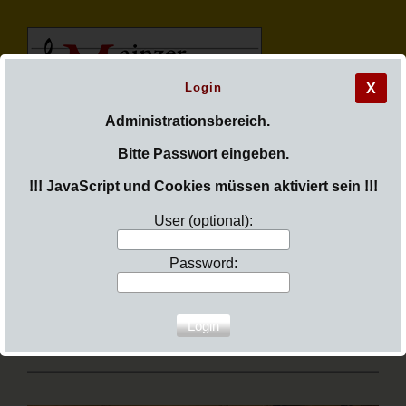
Login
X
M
ainzer
Administrationsbereich.
Bitte Passwort eingeben.
M
adrigal
c
hor
!!! JavaScript und Cookies müssen aktiviert sein !!!
User (optional):
Password:
Sie sind hier:
Willkommen!
Menü aufklappen
Willkommen!