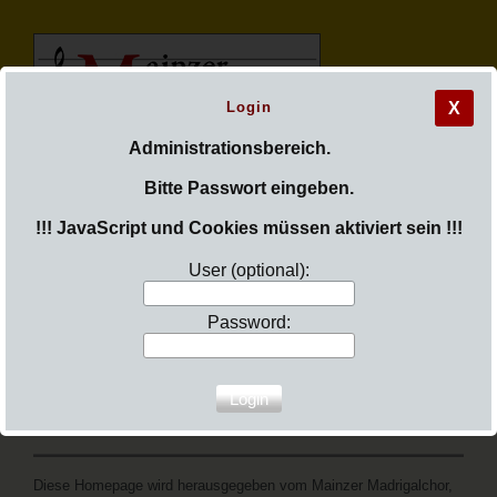
Login
X
M
ainzer
Administrationsbereich.
Bitte Passwort eingeben.
M
adrigal
c
hor
!!! JavaScript und Cookies müssen aktiviert sein !!!
User (optional):
Password:
Sie sind hier:
Login
Menü aufklappen
Impressum
Diese Homepage wird herausgegeben vom Mainzer Madrigalchor,